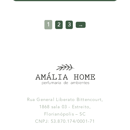
1
2
3
→
Rua General Liberato Bittencourt,
1868 sala 03 - Estreito,
Florianópolis – SC
CNPJ: 53.870.174/0001-71