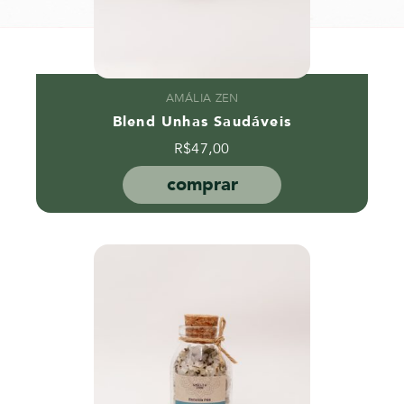
AMÁLIA ZEN
Blend Unhas Saudáveis
R$
47,00
comprar