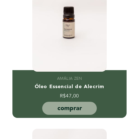
AMÁLIA ZEN
Óleo Essencial de Alecrim
R$
47,00
comprar