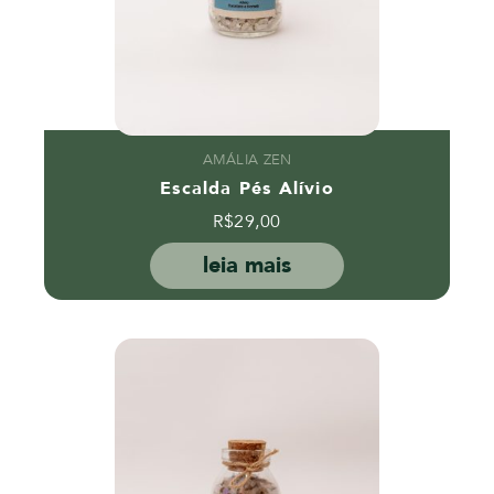
AMÁLIA ZEN
Escalda Pés Alívio
R$
29,00
leia mais