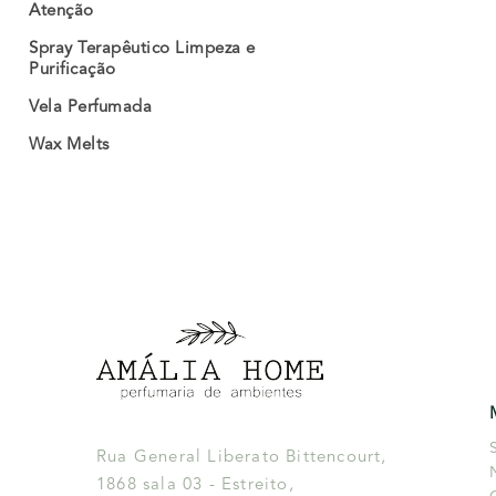
Atenção
Spray Terapêutico Limpeza e
Purificação
Vela Perfumada
Wax Melts
Rua General Liberato Bittencourt,
1868 sala 03 - Estreito,