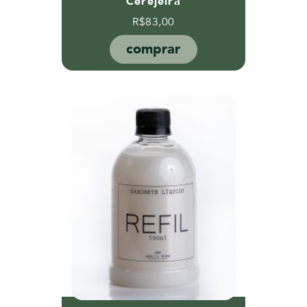
Cerejeira
R$
83,00
comprar