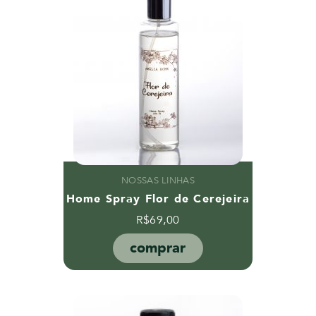
NOSSAS LINHAS
Home Spray Flor de Cerejeira
R$
69,00
comprar