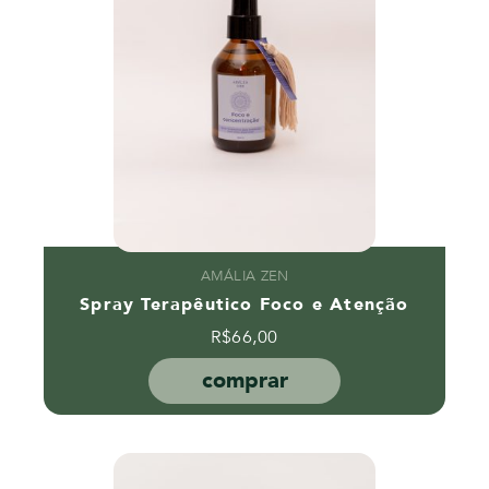
AMÁLIA ZEN
Spray Terapêutico Foco e Atenção
R$
66,00
comprar